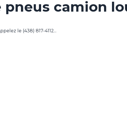
 pneus camion lou
elez le (438) 817-4112...